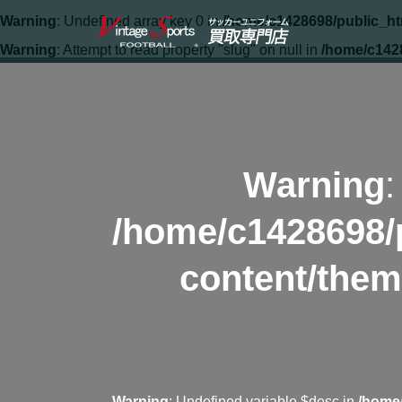
Warning
: Undefined array key 0 in
/home/c1428698/public_ht
Warning
: Attempt to read property "slug" on null in
/home/c142
Warning
:
/home/c1428698/
content/them
Warning
: Undefined variable $desc in
/home/