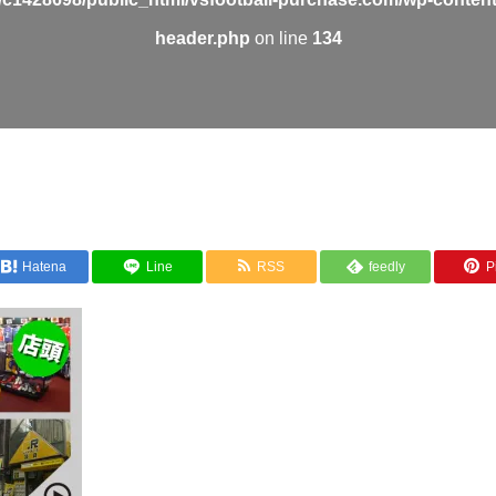
header.php
on line
134
Hatena
Line
RSS
feedly
Pi