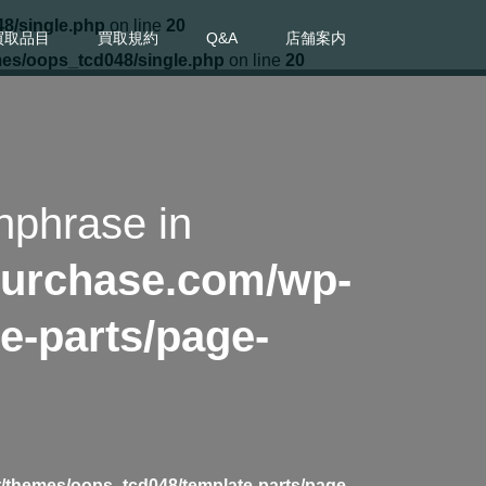
8/single.php
on line
20
買取品目
買取規約
Q&A
店舗案内
mes/oops_tcd048/single.php
on line
20
hphrase in
purchase.com/wp-
e-parts/page-
/themes/oops_tcd048/template-parts/page-