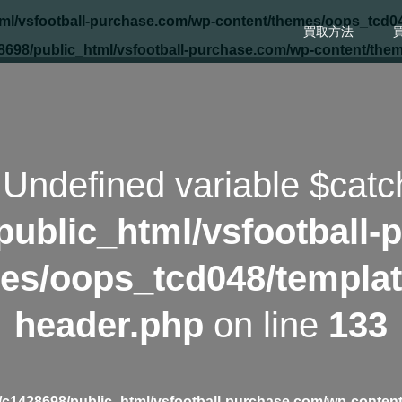
ml/vsfootball-purchase.com/wp-content/themes/oops_tcd04
買取方法
8698/public_html/vsfootball-purchase.com/wp-content/the
 Undefined variable $catc
public_html/vsfootball-
es/oops_tcd048/templat
header.php
on line
133
c1428698/public_html/vsfootball-purchase.com/wp-content