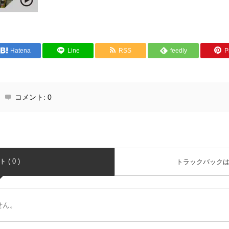
Hatena
Line
RSS
feedly
Pi
コメント:
0
( 0 )
トラックバック
せん。