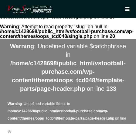
Warning
: Undefined array key 0 in
/home/c1428698/public_html/vsfootball-purchase.com/wp-
content/themes/oops_tcd048/single.php
on line
20
Warning
: Attempt to read property "slug" on null in
/home/c1428698/public_html/vsfootball-purchase.com/wp-
content/themes/oops_tcd048/single.php
on line
20
Warning
: Undefined variable $catchphrase
in
/home/c1428698/public_html/vsfootball-
purchase.com/wp-
content/themes/oops_tcd048/template-
parts/page-header.php
on line
133
Warning
: Undefined variable $desc in
/home/c1428698/public_html/vsfootball-purchase.com/wp-
content/themes/oops_tcd048/template-parts/page-header.php
on line
134