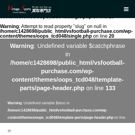
Warning
: Undefined array key 0 in
/home/c1428698/public_html/vsfootball-purchase.com/wp-
content/themes/oops_tcd048/single.php
on line
20
Warning
: Attempt to read property "slug" on null in
/home/c1428698/public_html/vsfootball-purchase.com/wp-
content/themes/oops_tcd048/single.php
on line
20
Warning
: Undefined variable $catchphrase
in
/home/c1428698/public_html/vsfootball-
purchase.com/wp-
content/themes/oops_tcd048/template-
parts/page-header.php
on line
133
Warning
: Undefined variable $desc in
/home/c1428698/public_html/vsfootball-purchase.com/wp-
content/themes/oops_tcd048/template-parts/page-header.php
on line
134