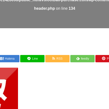
header.php
on line
134
Hatena
Line
RSS
feedly
Pi