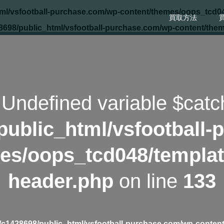
ml/vsfootball-purchase.com/wp-content/themes/oops_tcd04
買取方法
8698/public_html/vsfootball-purchase.com/wp-content/the
 Undefined variable $catc
public_html/vsfootball-
es/oops_tcd048/templat
header.php
on line
133
c1428698/public_html/vsfootball-purchase.com/wp-content