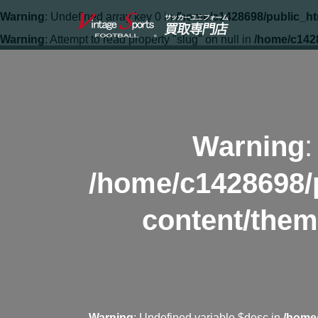
Warning
: Undefined array key 0 in
/home/c1428698/public_ht
Warning
: Attempt to read property "slug" on null in
/home/c142
Warning
:
/home/c1428698/
content/them
Warning
: Undefined variable $desc in
/home/