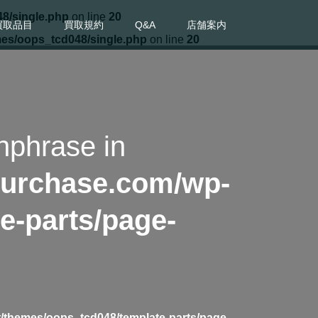
8/single.php
on line
20
買取品目
買取規約
Q&A
店舗案内
mes/oops_tcd048/single.php
on line
20
hphrase in
purchase.com/wp-
e-parts/page-
/themes/oops_tcd048/template-parts/page-