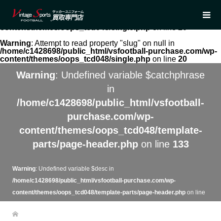
Warning
: Undefined array key 0 in
/home/c1428698/public_html/vsfootball-purchase.com/wp-
content/themes/oops_tcd048/single.php
on line
20
Warning
: Attempt to read property "slug" on null in
/home/c1428698/public_html/vsfootball-purchase.com/wp-
content/themes/oops_tcd048/single.php
on line
20
Warning
: Undefined variable $catchphrase
in
/home/c1428698/public_html/vsfootball-
purchase.com/wp-
content/themes/oops_tcd048/template-
parts/page-header.php
on line
133
Warning
: Undefined variable $desc in
/home/c1428698/public_html/vsfootball-purchase.com/wp-
content/themes/oops_tcd048/template-parts/page-header.php
on line
134